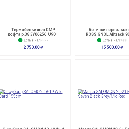
Термобелье жен CMP
Ботинки горнолыж
кофта р.38 3Y06256 U901
ROSSIGNOL Alltrack 90
Есть в наличии
Есть в наличии
2 750.00
₽
15 500.00
₽