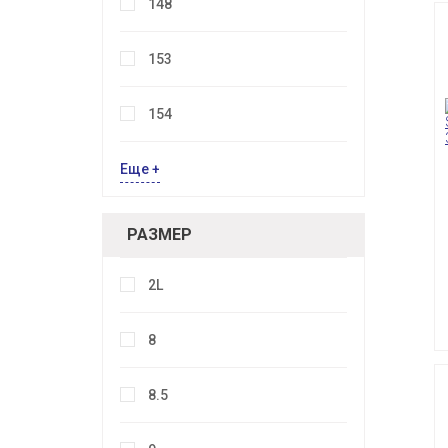
148
153
154
Еще +
РАЗМЕР
2L
8
8.5