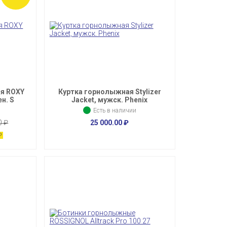
ая ROXY
Куртка горнолыжная Stylizer
н. S
Jacket, мужск. Phenix
Есть в наличии
00
₽
25 000.00
₽
₽