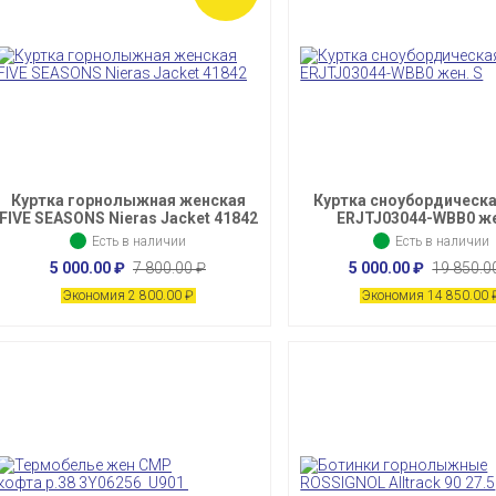
Куртка горнолыжная женская
Куртка сноубордическ
FIVE SEASONS Nieras Jacket 41842
ERJTJ03044-WBB0 же
Есть в наличии
Есть в наличии
5 000.00
₽
7 800.00
₽
5 000.00
₽
19 850.
Экономия 2 800.00
₽
Экономия 14 850.00