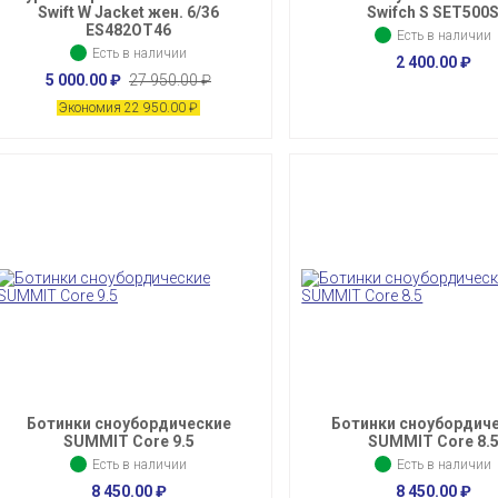
Swift W Jacket жен. 6/36
Swifch S SET500
ES482OT46
Есть в наличии
Есть в наличии
2 400.00
₽
5 000.00
₽
27 950.00
₽
Экономия 22 950.00
₽
Ботинки сноубордические
Ботинки сноубордич
SUMMIT Core 9.5
SUMMIT Core 8.
Есть в наличии
Есть в наличии
8 450.00
₽
8 450.00
₽