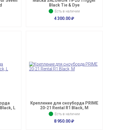
ur Seven
Маска SALOMON 19-20 Trigger
ed
Black Tie & Dye
Есть в наличии
4 300.00
₽
борда
Крепление для сноуборда PRIME
Black, L
20-21 Rental R1 Black, M
Есть в наличии
8 950.00
₽