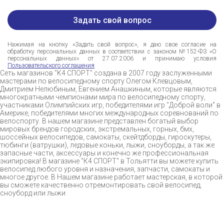
Нажимая на кнопку «Задать свой вопрос», я даю свое согласие на
обработку персональных данных в соответствии с законом №152-ФЗ «О
персональных данных» от 27.07.2006 и принимаю условия
Пользовательского соглашения
Сеть магазинов "K4 СПОРТ" создана в 2007 году заслуженными
мастерами по велосипедному спорту Олегом Клевцовым,
Дмитрием Нелюбиным, Евгением Анашкиным, которые являются
многократными чемпионами мира по велосипедному спорту,
участниками Олимпийских игр, победителями игр "Доброй воли" в
Америке, победителями многих международных соревнований по
велоспорту. В нашем магазине представлен богатый выбор
мировых брендов городских, экстремальных, горных, бмх,
шоссейных велосипедов, самокаты, скейтдборды, гироскутеры,
тюбинги (ватрушки), ледовые коньки, лыжи, сноуборды, а так же
запасные части, аксессуары и конечно же профессиональная
экипировка! В магазине "К4 СПОРТ" в Тольятти вы можете купить
велосипед любого уровня и назначения, запчасти, самокаты и
многое другое. В Нашем магазине работает мастерская, в которой
вы сможете качественно отремонтировать свой велосипед,
сноуборд или лыжи