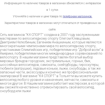
Информация по наличию товаров в магазинах обновляется с интервалом
в 1 сутки.
Уточняйте о наличии и цене товара по
телефонам магазинов.
Характеристики товаров в магазинах могут отличаться от приведенных на
сайте.
Сеть магазинов "K4 СПОРТ" создана в 2007 году заслуженными
мастерами по велосипедному спорту Олегом Клевцовым,
Дмитрием Нелюбиным, Евгением Анашкиным, которые являются
многократными чемпионами мира по велосипедному спорту,
участниками Олимпийских игр, победителями игр "Доброй воли" в
Америке, победителями многих международных соревнований по
велоспорту. В нашем магазине представлен богатый выбор
мировых брендов городских, экстремальных, горных, бмх,
шоссейных велосипедов, самокаты, скейтдборды, гироскутеры,
тюбинги (ватрушки), ледовые коньки, лыжи, сноуборды, а так же
запасные части, аксессуары и конечно же профессиональная
экипировка! В магазине "К4 СПОРТ" в Тольятти вы можете купить
велосипед любого уровня и назначения, запчасти, самокаты и
многое другое. В Нашем магазине работает мастерская, в которой
вы сможете качественно отремонтировать свой велосипед,
сноуборд или лыжи