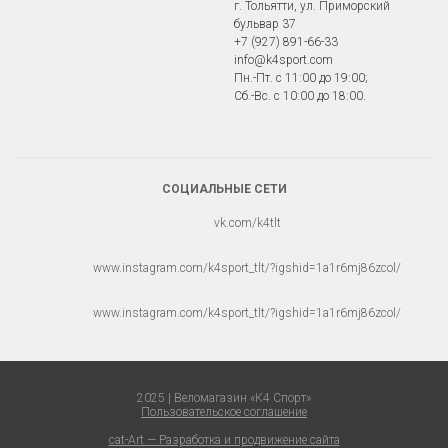
г. Тольятти, ул. Приморский
бульвар 37
+7 (927) 891-66-33
info@k4sport.com
Пн.-Пт. с 11:00 до 19:00;
Сб.-Вс. с 10:00 до 18:00.
СОЦИАЛЬНЫЕ СЕТИ
vk.com/k4tlt
www.instagram.com/k4sport_tlt/?igshid=1a1r6mj86zcol/
www.instagram.com/k4sport_tlt/?igshid=1a1r6mj86zcol/
2025 | Веломагазин «К4 Спорт»
Пользовательское соглашение
cat-Art — Разработка и продвижение сайта