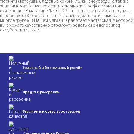
тюбинги (ватрушки), ледовые коньки, лыжи, сноуборды, а так же
запасные части, аксессуары и конечно же профессиональная
экипировка! В магазине "К4 СПОРТ" в Тольятти вы можете купить
велосипед любого уровня и назначения, запчасти, самокаты и
многое другое. В Нашем магазине работает мастерская, в которой
вы сможете качественно отремонтировать свой велосипед,
сноуборд или лыжи
Наличный и безналичный расчёт
Кредит и
рассрочка
Гарантия качества
всех товаров
Доставка по всей
России