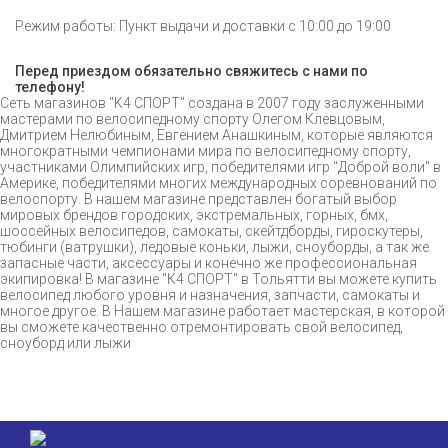
Режим работы: Пункт выдачи и доставки с 10:00 до 19:00
Перед приездом обязательно свяжитесь с нами по
телефону!
Сеть магазинов "K4 СПОРТ" создана в 2007 году заслуженными
мастерами по велосипедному спорту Олегом Клевцовым,
Дмитрием Нелюбиным, Евгением Анашкиным, которые являются
многократными чемпионами мира по велосипедному спорту,
участниками Олимпийских игр, победителями игр "Доброй воли" в
Америке, победителями многих международных соревнований по
велоспорту. В нашем магазине представлен богатый выбор
мировых брендов городских, экстремальных, горных, бмх,
шоссейных велосипедов, самокаты, скейтдборды, гироскутеры,
тюбинги (ватрушки), ледовые коньки, лыжи, сноуборды, а так же
запасные части, аксессуары и конечно же профессиональная
экипировка! В магазине "К4 СПОРТ" в Тольятти вы можете купить
велосипед любого уровня и назначения, запчасти, самокаты и
многое другое. В Нашем магазине работает мастерская, в которой
вы сможете качественно отремонтировать свой велосипед,
сноуборд или лыжи