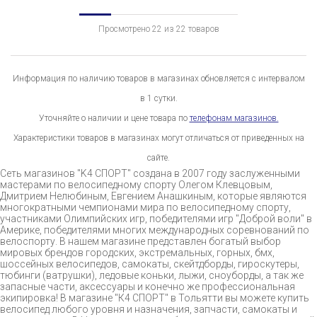
Просмотрено 22 из 22 товаров
Информация по наличию товаров в магазинах обновляется с интервалом
в 1 сутки.
Уточняйте о наличии и цене товара по
телефонам магазинов.
Характеристики товаров в магазинах могут отличаться от приведенных на
сайте.
Сеть магазинов "K4 СПОРТ" создана в 2007 году заслуженными
мастерами по велосипедному спорту Олегом Клевцовым,
Дмитрием Нелюбиным, Евгением Анашкиным, которые являются
многократными чемпионами мира по велосипедному спорту,
участниками Олимпийских игр, победителями игр "Доброй воли" в
Америке, победителями многих международных соревнований по
велоспорту. В нашем магазине представлен богатый выбор
мировых брендов городских, экстремальных, горных, бмх,
шоссейных велосипедов, самокаты, скейтдборды, гироскутеры,
тюбинги (ватрушки), ледовые коньки, лыжи, сноуборды, а так же
запасные части, аксессуары и конечно же профессиональная
экипировка! В магазине "К4 СПОРТ" в Тольятти вы можете купить
велосипед любого уровня и назначения, запчасти, самокаты и