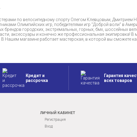
.
мастерами по велосипедному спорту Олегом Клевцовым, Дмитрием
никами Олимпийских игр, победителями игр "Доброй воли" в Амер
х брендов городских, экстремальных, горных, бмх, шоссейных вел
 части, аксессуары и конечно же профессиональная экипировка! В 
е. В Нашем магазине работает мастерская, в которой вы сможете 
Кредит и
Гарантия качес
рассрочка
всех товаров
ЛИЧНЫЙ КАБИНЕТ
Регистрация
Вход