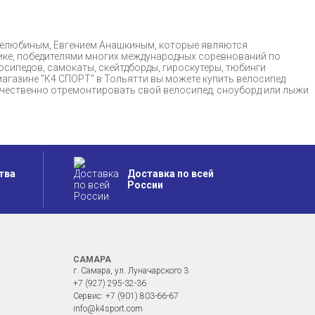
 Нелюбиным, Евгением Анашкиным, которые являются
ике, победителями многих международных соревнований по
осипедов, самокаты, скейтдборды, гироскутеры, тюбинги
магазине "К4 СПОРТ" в Тольятти вы можете купить велосипед
качественно отремонтировать свой велосипед, сноуборд или лыжи
тва
Доставка по всей
России
САМАРА
г. Самара, ул. Луначарского 3
+7 (927) 295-32-36
Сервис:
+7 (901) 803-66-67
info@k4sport.com