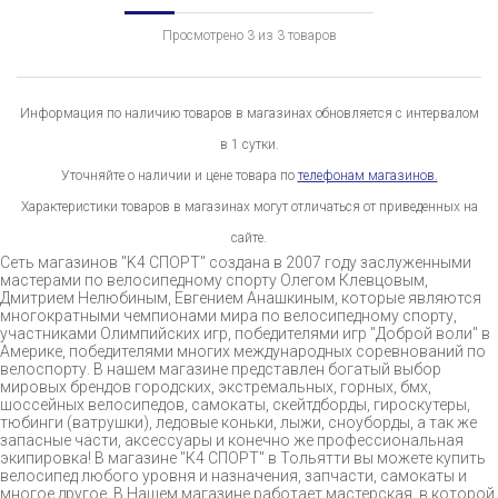
Просмотрено 3 из 3 товаров
Информация по наличию товаров в магазинах обновляется с интервалом
в 1 сутки.
Уточняйте о наличии и цене товара по
телефонам магазинов.
Характеристики товаров в магазинах могут отличаться от приведенных на
сайте.
Сеть магазинов "K4 СПОРТ" создана в 2007 году заслуженными
мастерами по велосипедному спорту Олегом Клевцовым,
Дмитрием Нелюбиным, Евгением Анашкиным, которые являются
многократными чемпионами мира по велосипедному спорту,
участниками Олимпийских игр, победителями игр "Доброй воли" в
Америке, победителями многих международных соревнований по
велоспорту. В нашем магазине представлен богатый выбор
мировых брендов городских, экстремальных, горных, бмх,
шоссейных велосипедов, самокаты, скейтдборды, гироскутеры,
тюбинги (ватрушки), ледовые коньки, лыжи, сноуборды, а так же
запасные части, аксессуары и конечно же профессиональная
экипировка! В магазине "К4 СПОРТ" в Тольятти вы можете купить
велосипед любого уровня и назначения, запчасти, самокаты и
многое другое. В Нашем магазине работает мастерская, в которой