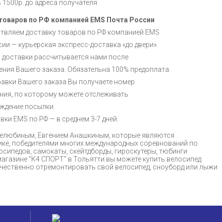
ь 1500р. до адреса получателя
товаров по РФ компанией EMS Почта России
твляем доставку товаров по РФ компанией EMS
ии — курьерская экспресс-доставка «до двери».
 доставки рассчитывается нами после
ния Вашего заказа. Обязательна 100% предоплата.
авки Вашего заказа Вы получаете номер
ния, по которому можете отслеживать
ждение посылки.
вки EMS по РФ — в среднем 3-7 дней.
 Нелюбиным, Евгением Анашкиным, которые являются
ике, победителями многих международных соревнований по
осипедов, самокаты, скейтдборды, гироскутеры, тюбинги
магазине "К4 СПОРТ" в Тольятти вы можете купить велосипед
качественно отремонтировать свой велосипед, сноуборд или лыжи