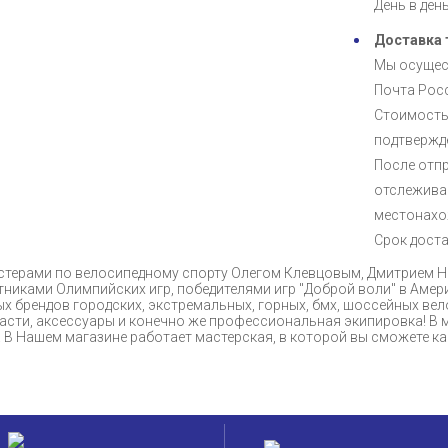
День в ден
Доставка 
Мы осущес
Почта Росс
Стоимость
подтвержде
После отпр
отслежива
местонахо
Срок доста
мастерами по велосипедному спорту Олегом Клевцовым, Дмитрием
никами Олимпийских игр, победителями игр "Доброй воли" в Амер
х брендов городских, экстремальных, горных, бмх, шоссейных вел
 части, аксессуары и конечно же профессиональная экипировка! В 
е. В Нашем магазине работает мастерская, в которой вы сможете 