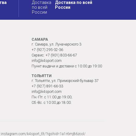
тва
Доставка по всей
России
САМАРА
г. Самара, ул. Луначарского 3
+7 (927) 295-32-36
Сервис:
+7 (901) 803-66-67
info@k4sport.com
Пункт выдачи и доставки с 10:00 до 19:00
ТОЛЬЯТТИ
г. Тольятти, ул. Приморский бульвар 37
+7 (927) 891-66-33
info@k4sport.com
Пн.-Пт. с 11:00 до 19:00;
Сб.-Вс. с 10:00 до 18:00.
instagram.com/k4sport_tlt/?igshid=1a1r6mj86zcol/