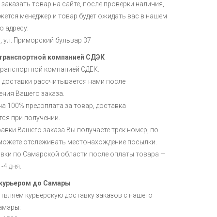
заказать товар на сайте, после проверки наличия,
жется менеджер и товар будет ожидать вас в нашем
о адресу:
и, ул. Приморский бульвар 37
транспортной компанией СДЭК
транспортной компанией СДЕК.
 доставки рассчитывается нами после
ния Вашего заказа.
а 100% предоплата за товар, доставка
ся при получении.
авки Вашего заказа Вы получаете трек номер, по
можете отслеживать местонахождение посылки.
авки по Самарской области после оплаты товара —
-4 дня.
курьером до Самары
твляем курьерскую доставку заказов с нашего
амары: