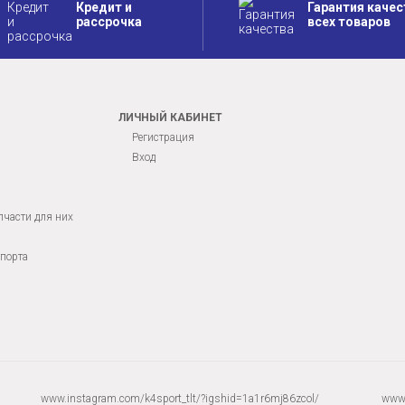
Кредит и
Гарантия качес
рассрочка
всех товаров
ЛИЧНЫЙ КАБИНЕТ
Регистрация
Вход
пчасти для них
порта
www.instagram.com/k4sport_tlt/?igshid=1a1r6mj86zcol/
www.