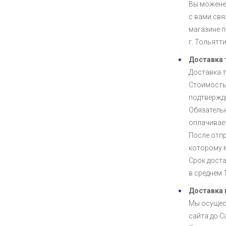
Вы можене 
с вами свя
магазине п
г. Тольятт
Доставка 
Доставка 
Стоимость
подтвержде
Обязательн
оплачивает
После отпр
которому 
Срок дост
в среднем 1
Доставка 
Мы осущес
сайта до С