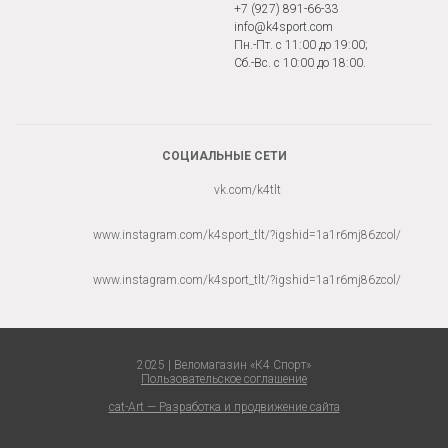
+7 (927) 891-66-33
info@k4sport.com
Пн.-Пт. с 11:00 до 19:00;
Сб.-Вс. с 10:00 до 18:00.
СОЦИАЛЬНЫЕ СЕТИ
vk.com/k4tlt
www.instagram.com/k4sport_tlt/?igshid=1a1r6mj86zcol/
www.instagram.com/k4sport_tlt/?igshid=1a1r6mj86zcol/
2025 | Веломагазин «К4 Спорт»
Пользовательское соглашение
cat-Art — Разработка и продвижение сайта