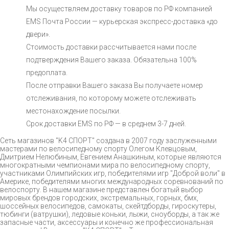
Мы осуществляем доставку товаров по РФ компанией
EMS Почта России — курьерская экспресс-доставка «до
двери».
Стоимость доставки рассчитывается нами после
подтверждения Вашего заказа. Обязательна 100%
предоплата.
После отправки Вашего заказа Вы получаете номер
отслеживания, по которому можете отслеживать
местонахождение посылки.
Срок доставки EMS по РФ — в среднем 3-7 дней.
Сеть магазинов "K4 СПОРТ" создана в 2007 году заслуженными
мастерами по велосипедному спорту Олегом Клевцовым,
Дмитрием Нелюбиным, Евгением Анашкиным, которые являются
многократными чемпионами мира по велосипедному спорту,
участниками Олимпийских игр, победителями игр "Доброй воли" в
Америке, победителями многих международных соревнований по
велоспорту. В нашем магазине представлен богатый выбор
мировых брендов городских, экстремальных, горных, бмх,
шоссейных велосипедов, самокаты, скейтдборды, гироскутеры,
тюбинги (ватрушки), ледовые коньки, лыжи, сноуборды, а так же
запасные части, аксессуары и конечно же профессиональная