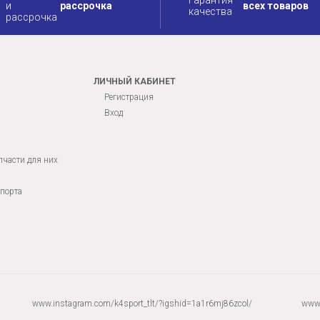
рассрочка
всех товаров
ЛИЧНЫЙ КАБИНЕТ
Регистрация
Вход
пчасти для них
порта
www.instagram.com/k4sport_tlt/?igshid=1a1r6mj86zcol/
www.