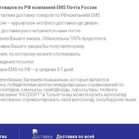
товаров по РФ компанией EMS Почта России
твляем доставку товаров по РФ компанией EMS
ии — курьерская экспресс-доставка «до двери».
 доставки рассчитывается нами после
ния Вашего заказа. Обязательна 100% предоплата.
авки Вашего заказа Вы получаете номер
ния, по которому можете отслеживать
ждение посылки.
вки EMS по РФ — в среднем 3-7 дней.
 Нелюбиным, Евгением Анашкиным, которые являются
ике, победителями многих международных соревнований по
осипедов, самокаты, скейтдборды, гироскутеры, тюбинги
магазине "К4 СПОРТ" в Тольятти вы можете купить велосипед
качественно отремонтировать свой велосипед, сноуборд или лыжи
тва
Доставка по всей