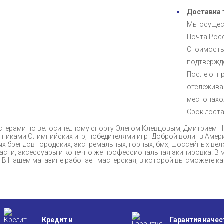
Доставка 
Мы осущес
Почта Росс
Стоимость
подтвержде
После отпр
отслежива
местонахо
Срок доста
мастерами по велосипедному спорту Олегом Клевцовым, Дмитрием
никами Олимпийских игр, победителями игр "Доброй воли" в Амер
х брендов городских, экстремальных, горных, бмх, шоссейных вел
 части, аксессуары и конечно же профессиональная экипировка! В 
е. В Нашем магазине работает мастерская, в которой вы сможете 
Кредит и
Гарантия качес