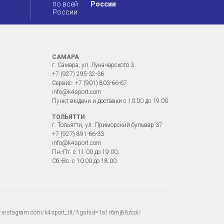
России
САМАРА
г. Самара, ул. Луначарского 3
+7 (927) 295-32-36
Сервис:
+7 (901) 803-66-67
info@k4sport.com
Пункт выдачи и доставки с 10:00 до 19:00
ТОЛЬЯТТИ
г. Тольятти, ул. Приморский бульвар 37
+7 (927) 891-66-33
info@k4sport.com
Пн.-Пт. с 11:00 до 19:00;
Сб.-Вс. с 10:00 до 18:00.
instagram.com/k4sport_tlt/?igshid=1a1r6mj86zcol/