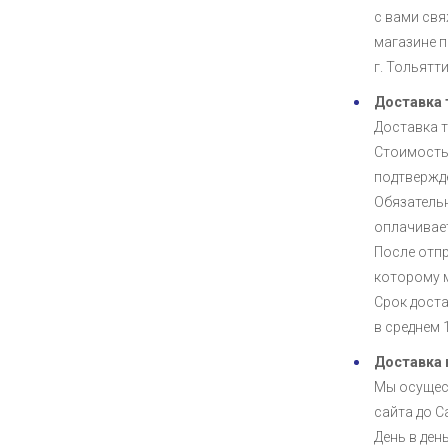
с вами свя
магазине п
г. Тольятт
Доставка 
Доставка 
Стоимость
подтвержде
Обязательн
оплачивает
После отпр
которому 
Срок дост
в среднем 1
Доставка 
Мы осущес
сайта до С
День в ден