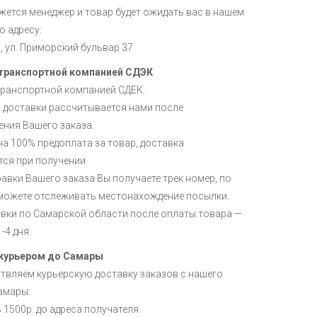
жется менеджер и товар будет ожидать вас в нашем
о адресу:
и, ул. Приморский бульвар 37
транспортной компанией СДЭК
транспортной компанией СДЕК.
 доставки рассчитывается нами после
ния Вашего заказа.
а 100% предоплата за товар, доставка
ся при получении.
авки Вашего заказа Вы получаете трек номер, по
можете отслеживать местонахождение посылки.
авки по Самарской области после оплаты товара —
-4 дня.
курьером до Самары
твляем курьерскую доставку заказов с нашего
амары:
ь 1500р. до адреса получателя